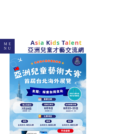
A
s
i
a
K
i
d
s
T
a
l
e
n
t
ME
亞洲兒童才藝交流網
NU