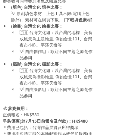
參賽者可同時參加填色及繪畫比賽
(填色) 
台灣文化
 填色比賽：
💡 
原創填色素材，上色工具不限(電腦上色
除外)，素材可在網頁下載。 
[下載填色素材]
(繪畫) 
台灣文化
 繪畫比賽：
🇹🇼 
台灣文化組：以台灣的地標，美食
或風景為主題繪畫, 例如
台北101、台灣
夜市小吃、平溪天燈等
💡 
自由創作組
：
歡迎不同主題之原創作
品參與
(
攝影
) 
台灣文化
攝影
比賽：
🇹🇼 
台灣文化組：以台灣的地標，美食
或風景為
攝影
繪畫, 例如
台北101、台灣
夜市小吃、平溪天燈等
💡 
自由攝影組
：
歡迎不同主題之原創作
品參與
💰
 參賽費用：
正價報名：HK$580
早鳥優惠(於7月15日前報名及付款)：HK$480
＊費用已包括：台灣作品展覽及所得獎項
＊費用不包括可能的本地郵寄作品或代印服務(用