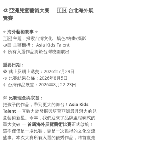
🎨 亞洲兒童藝術大賽 — 🇹🇼 台北海外展
覽賽
⭐️ 
海外藝術賽事
 ⭐️
🇹🇼
 主題：探索台灣文化 - 
填色/繪畫/攝影
🤝🏻 主辦機構： Asia Kids Talent
✈️ 所有入選作品將於台灣校園展出
重要日期：
🚫 截止及網上遞交：2026年7月29日
📣 比賽結果公佈：2026年8月5日
✈️
台灣作品展覽
：2026年8月22-23日
💭
 比賽理念與宗旨：
把孩子的作品，帶到更大的舞台！
Asia Kids 
Talent
 一直致力於發掘與培育亞洲最具潛力的兒
童藝術新星。今年，我們迎來了品牌里程碑式的
重大突破 — 
首屆海外展覽藝術比賽
正式啟航！
這不僅僅是一場比賽，更是一次難得的文化交流
盛事。本次大賽所有入選的優秀作品，將首度走