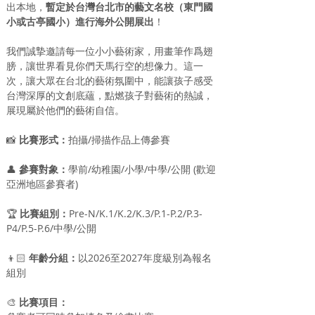
出本地，
暫定於台灣台北市的藝文名校（東門國
小或古亭國小）進行海外公開展出
！
我們誠摯邀請每一位小小藝術家，用畫筆作爲翅
膀，讓世界看見你們天馬行空的想像力。這一
次，讓大眾在台北的藝術氛圍中，能讓孩子感受
台灣深厚的文創底蘊，點燃孩子對藝術的熱誠，
展現屬於他們的藝術自信。
📸
 比賽形式：
拍攝/掃描作品上傳參賽
👤
 參賽對象：
學前/幼稚園/小學/中學/公開 (歡迎
亞洲地區參賽者)
🏆
 比賽組別：
Pre-N/K.1/K.2/K.3/P.1-P.2/P.3-
P4/P.5-P.6/中學/公開 
👦🏻
 年齡分組：
以2026至2027年度級別為報名
組別
🎨
 比賽項目：