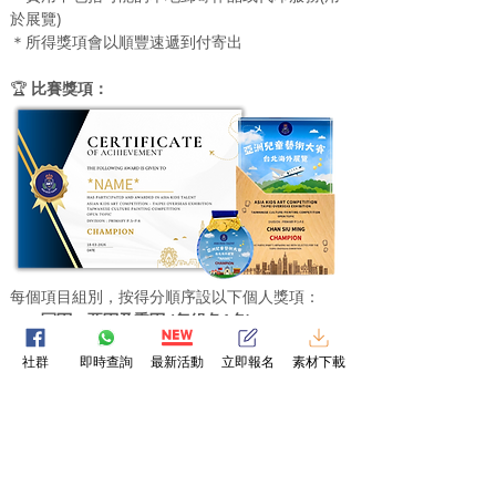
於展覽)
＊所得獎項會以順豐速遞到付寄出
🏆
 比賽獎項：
每個
項目
組別，按得分順序設以下個人獎項：
冠軍、亞軍及季軍 (每組各1名)
可獲水晶獎座(1座)及得獎證書(1張)
社群
即時查詢
最新活動
立即報名
素材下載
金獎、銀獎、銅獎 (每組各佔約30%)
可獲水晶獎牌(1枚)及得獎證書(1張)
積極參與獎
可獲得獎證書
👥
 導師/教學團體/學校獎項：