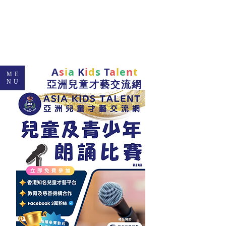
A
s
i
a
K
i
d
s
T
a
l
e
n
t
ME
亞洲兒童才藝交流網
NU