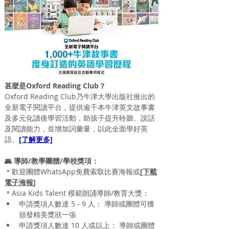
甚麼是Oxford Reading Club？
Oxford Reading Club乃牛津大學出版社推出的
全新電子閱讀平台，提供逾千本牛津英文故事書
及多元化讀後學習活動，助孩子提升聆聽、說話
及閱讀能力，並增加詞彙量，以此全面學好英
語。
[了解更多]
👥 導師/教學團體/學校獎項：
＊歡迎團體WhatsApp免費索取比賽海報或
[下載
電子海報]
＊
Asia Kids Talent 模範
朗誦
導師/教育大獎：
申請獎項人數達 5 - 9 人： 導師或團體可獲
頒發精美獎狀一張
申請獎項人數達 10 人或以上： 導師或團體