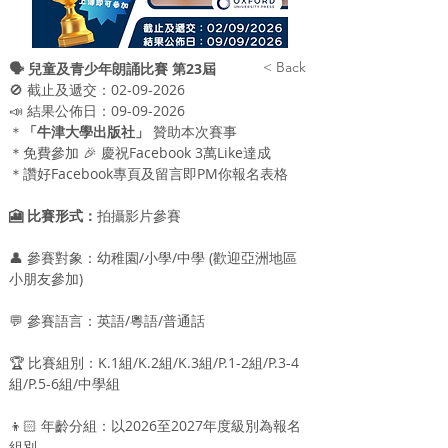
< Back
🗣 兒童及青少年朗誦比賽 第23屆
🚫 截止及遞交：02-09-2026 
📣 結果公佈日：09-09-2026
＊
「牛津大學出版社」
 贊助本次賽事
＊免費參加 🎉 慶祝Facebook 3萬Like達成
＊讚好Facebook專頁及留言即PM你報名表​格
🎦 比賽形式：
拍攝影片參賽
👤 參賽對象：幼稚園/小學/中學 (歡迎亞洲地區
小朋友參加)
💬 參賽語言：英語/粵語/普通話
🏆 比賽組別：K.1組/K.2組/K.3組/P.1-2組/P.3-4
組/P.5-6組/中學組
👦🏻 年齡分組：以2026至2027年度級別為報名
組別