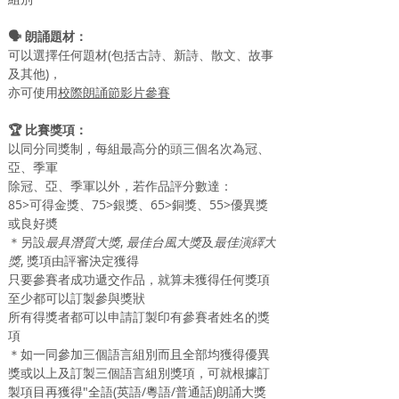
🗣 朗誦題材：
可以選擇任何題材(包括古詩、新詩、散文、故事
及其他)，
亦可使用
校際朗誦節影片參賽
🏆 比賽獎項：
以同分同獎制，每組最高分的頭三個名次為冠、
亞、季軍
除冠、亞、季軍以外，若作品評分數達：
85>可得金獎、75>銀獎、65>銅獎、55>優異獎
或良好奬
＊另設
最具潛質大獎
, 
最佳台風大獎
及
最佳演繹大
獎
, 獎項由評審決定獲得
只要參賽者成功遞交作品，就算未獲得任何獎項
至少都可以訂製參與獎狀
所有得獎者都可以申請訂製印有參賽者姓名的獎
項
＊
如一同參加三個語言組別而且全部均獲得優異
獎或以上及訂製三個語言組別獎項，可就根據訂
製項目再獲得"全語(英語/粵語/普通話)朗誦大獎 