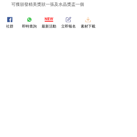
可獲頒發精美獎狀一張及水晶獎盃一個
📝 參賽流程：
1. 填妥報名表格
社群
即時查詢
最新活動
立即報名
素材下載
2. 錄製參賽者朗誦影片
3. 在最後遞交日期前，把完成影片經WhatsApp
上傳
4. 等待賽果公佈！
💰 參賽費用：
＊免費參加 ～慶祝Facebook 3萬Like達成
＊讚好Facebook專頁及留言即PM你免費報名表​
格
評分準則：
表達技巧：對誦材充分理解及作出恰當的演繹
咬字發音：對聲音的運用準確，如咬字、發音等
情感表達：投入地表達誦材中的情感
語調：展示聲音強弱、輕重、語氣等技巧
台風：恰當的肢體語言、眼神、表情等