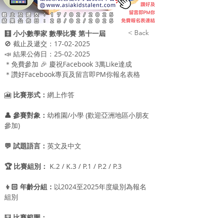
< Back
🧮 小小數學家 數學比賽 第十一屆
🚫 截止及遞交：17-02-2025
📣 結果公佈日：25-02-2025
＊免費參加 🎉 慶祝Facebook 3萬Like達成
＊讚好Facebook專頁及留言即PM你報名表​格
🎦 
比賽形式：
網上作答
👤 參賽對象：
幼稚園/小學 (歡迎亞洲地區小朋友
參加)
💬 試題語言：
英文及中文
🏆 比賽組別：
 K.2 / K.3 / P.1 / P.2 / P.3
👦🏻 年齡分組：
以2024至2025年度級別為報名
組別
🧮 
比賽範圍：