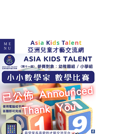
A
s
i
a
K
i
d
s
T
a
l
e
n
t
ME
亞洲兒童才藝交流網
NU