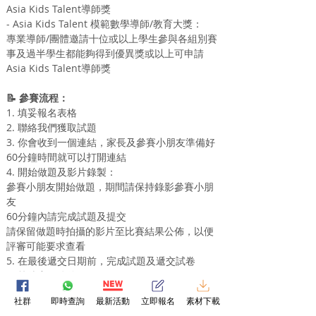
Asia Kids Talent導師獎
- Asia Kids Talent 模範數學導師/教育大獎：
專業導師/團體邀請十位或以上學生參與各組別賽
事及過半學生都能夠得到優異獎或以上可申請
Asia Kids Talent導師獎
📝 參賽流程：
1. 填妥報名表格
2. 聯絡我們獲取試題
3. 你會收到一個連結，家長及參賽小朋友準備好
60分鐘時間就可以打開連結
4. 開始做題及影片錄製：
參賽小朋友開始做題，期間請保持錄影參賽小朋
友
60分鐘內請完成試題及提交
請保留做題時拍攝的影片至比賽結果公佈，以便
評審可能要求查看
5. 在最後遞交日期前，完成試題及遞交試卷
6. 等待賽果公佈！
社群
即時查詢
最新活動
立即報名
素材下載
💰 參賽費用：