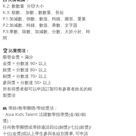
K.2: 數數量  分辯大小
K.3: 順數、 加數，數數量、長短
P.1:加減數、倒數、數值、時鐘、圖形、重量
P.2:加減數、時鐘、數值、乘數、文字題
P.3:乘數、除數、加減數、分數、大於小於、時
間
🏆 比賽獎項：
榮譽金獎 = 滿分
金獎 = 分數達 90> 以上
銀獎 = 分數達 80> 以上
銅獎 = 分數達 70> 以上
參與獎 = 分數達 50> 以上
所有得獎者都可以申請訂製印有參賽者姓名的精
製獎項
👥 導師/教學團體/學校獎項：
- Asia Kids Talent 活躍數學指導獎(金/銀/銅
獎)：
任何教學團體或導師邀請四位(銅獎)/七位(銀獎)/
十位(金獎)或以上學生參與各組別賽事, 可申請