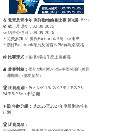
< Back
🐧 兒童及青少年 海洋動物繪畫比賽 第4屆
🚫 截止及遞交：02-09-2026 
📣 結果公佈日：09-09-2026
＊免費參加 🎉 慶祝Facebook 3萬Like達成
＊讚好Facebook專頁及留言即PM你報名表​格
📸 比賽形式
：拍攝/掃描作品上傳參賽
👤 參賽對象：
學前/幼稚園/小學/中學/公開 (歡迎
亞洲地區小朋友參加)
🏆 比賽組別：
Pre-N/K.1/K.2/K.3/P.1-P.2/P.3-
P4/P.5-P.6/中學/公開
👦🏻 年齡分組：
以2026至2027年度級別為報名
組別
🏆 比賽獎項：
以同分同獎制，每組最高分的頭三個名次為冠、