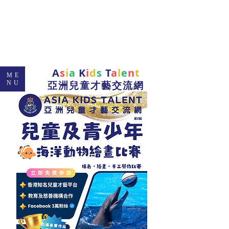
A
s
i
a
K
i
d
s
T
a
l
e
n
t
ME
亞洲兒童才藝交流網
NU