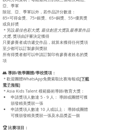
亞、季軍
除冠、亞、季軍以外，若作品評分數達：
85>可得金獎、75>銀獎、65>銅獎、55>優異獎
或良好奬
＊另設
最佳色彩大獎
, 
最佳創意大獎
及
最專業作品
大獎
, 獎項由評審決定獲得
只要參賽者成功遞交作品，就算未獲得任何獎項
至少都可以訂製參與獎狀
所有得獎者都可以申請訂製印有參賽者姓名的獎
項
👥 導師/教學團體/學校獎項：
＊歡迎團體WhatsApp免費索取比賽海報或
[下載
電子海報]
＊
Asia Kids Talent 模範
藝術
導師/教育大獎：
申請獎項人數達 5 - 9 人： 導師或團體可獲
頒發精美獎狀一張
申請獎項人數達 10 人或以上： 導師或團體
可獲頒發精美獎狀一張及水晶獎盃一個
🏆 比賽項目：