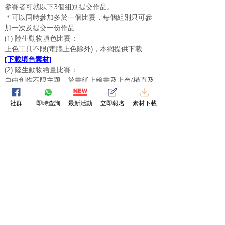
參賽者可就以下3個組別提交作品。
＊可以同時參加多於一個比賽，每個組別只可參
加一次及提交一份作品
(1) 
陸生動物
填色比賽：
上色工具不限(電腦上色除外)，本網提供下載
[下載填色素材]
(2) 
陸生動物繪畫
比賽：
自由創作不限主題，於畫紙上繪畫及上色(橫直及
工具不限) ，尺寸不少於A4及大於A3，不接受電
腦繪圖及上色。
社群
即時查詢
最新活動
立即報名
素材下載
(3) 
陸生動物
手工勞作比賽
自由創作不限主題，勞作形式不限，必需是手工
勞作
📝 參賽流程：
1. 填妥報名表格
2. WhatsApp聯絡我們
3. 在畫紙上繪畫卡通人物
4. 在最後遞交日期前，把作品的照片經
WhatsApp上傳
5. 等待賽果公佈！