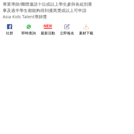
專業導師/團體邀請十位或以上學生參與各組別賽
事及過半學生都能夠得到優異獎或以上可申請
Asia Kids Talent導師獎
📝
 參賽流程：
社群
即時查詢
最新活動
立即報名
素材下載
1. 填妥報名表格
2. 錄製故事演講影片
3. 在最後遞交日期前，把完成影片經WhatsApp
上傳
4. 等待賽果公佈！
💰
 參賽費用：
＊免費參加 ～慶祝Facebook 3萬Like達成
＊讚好Facebook專頁及留言即PM你報名表​格
評分準則：
表達技巧：對誦材充分理解及作出恰當的演繹
咬字發音：對聲音的運用準確，如咬字、發音等
情感表達：投入地表達誦材中的情感
語調：展示聲音強弱、輕重、語氣等技巧
台風：恰當的肢體語言、眼神、表情等