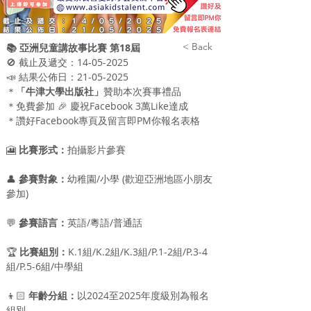
< Back
📚 亞洲兒童講故事比賽 第18屆
🚫 截止及遞交：14-05-2025
📣 結果公佈日：21-05-2025
＊
「牛津大學出版社」
贊助本次賽事禮品
＊免費參加 🎉 慶祝Facebook 3萬Like達成
＊讚好Facebook專頁及留言即PM你報名表​格
🎦
 比賽形式：
拍攝影片參賽
👤 
參賽對象：
幼稚園/小學 (歡迎亞洲地區小朋友
參加)
💬 
參賽語言：
英語/粵語/普通話
🏆 
比賽組別：
K.1組/K.2組/K.3組/P.1-2組/P.3-4
組/P.5-6組​/中學組
👦🏻 
年齡分組：
以2024至2025年度級別為報名
組別