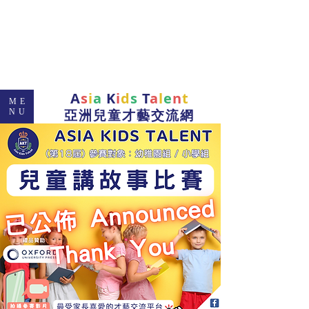
A
s
i
a
K
i
d
s
T
a
l
e
n
t
ME
亞洲兒童才藝交流網
NU