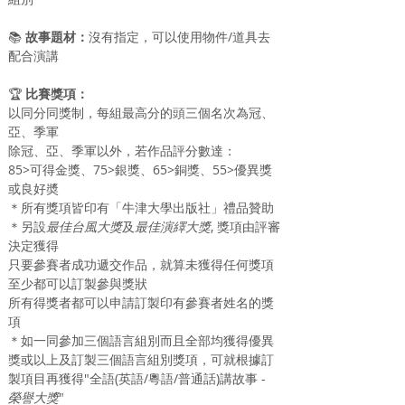
📚
 故事題材：
沒有指定，可以使用物件/道具去
配合演講
🏆
 比賽獎項：
以同分同獎制，每組最高分的頭三個名次為冠、
亞、季軍
除冠、亞、季軍以外，若作品評分數達：
85>可得金獎、75>銀獎、65>銅獎、55>優異獎
或良好奬
＊所有獎項皆印有「牛津大學出版社」禮品贊助
＊另設
最佳台風大獎
及
最佳演繹大獎
, 獎項由評審
決定獲得
只要參賽者成功遞交作品，就算未獲得任何獎項
至少都可以訂製參與獎狀
所有得獎者都可以申請訂製印有參賽者姓名的獎
項
＊如一同參加三個語言組別而且全部均獲得優異
獎或以上及訂製三個語言組別獎項，可就根據訂
製項目再獲得"全語(英語/粵語/普通話)講故事 - 
榮譽大獎
"