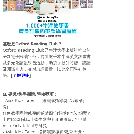
甚麼是Oxford Reading Club？
Oxford Reading Club乃牛津大學出版社推出的
全新電子閱讀平台，提供逾千本牛津英文故事書
及多元化讀後學習活動，助孩子提升聆聽、說話
及閱讀能力，並增加詞彙量，以此全面學好英
語。
[
了解更多
]
👥
 導師/教學團體/學校獎項：
- Asia Kids Talent 活躍演講指導獎(金/銀/銅
獎)：
任何教學團體或導師邀請四位(銅獎)/七位(銀獎)/
十位(金獎)或以上學生參與各組別賽事, 可申請
Asia Kids Talent導師獎
- Asia Kids Talent 模範演講導師/教育大獎：