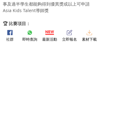
事及過半學生都能夠得到優異獎或以上可申請
Asia Kids Talent導師獎
🏆 比賽項目：
以卡通人物為主題，於畫紙上繪畫及上色(橫直及
工具不限) ，尺寸不少於A4及大於A3，不接受電
社群
即時查詢
最新活動
立即報名
素材下載
腦繪圖及上色。
📝 參賽流程：
1. 填妥報名表格
2. WhatsApp聯絡我們
3. 在畫紙上繪畫卡通人物
4. 在最後遞交日期前，把作品的照片經
WhatsApp上傳
5. 等待賽果公佈！
💰 參賽費用：
＊免費參加 🎉 慶祝Facebook 3萬Like達成
＊讚好Facebook專頁及留言即PM你報名表​格
立即報名