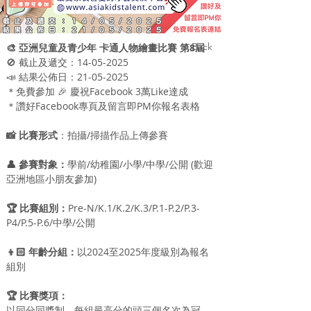
< Back
🎨 亞洲兒童及青少年 卡通人物繪畫比賽 第8屆
🚫 截止及遞交：14-05-2025
📣 結果公佈日：21-05-2025
＊免費參加 🎉 慶祝Facebook 3萬Like達成
＊讚好Facebook專頁及留言即PM你報名表​格
📸 比賽形式
：拍攝/掃描作品上傳參賽
👤 參賽對象：
學前/幼稚園/小學/中學/公開 (歡迎
亞洲地區小朋友參加)
🏆 比賽組別：
Pre-N/K.1/K.2/K.3/P.1-P.2/P.3-
P4/P.5-P.6/中學/公開
👦🏻 年齡分組：
以2024至2025年度級別為報名
組別
🏆 比賽獎項：
以同分同獎制，每組最高分的頭三個名次為冠、