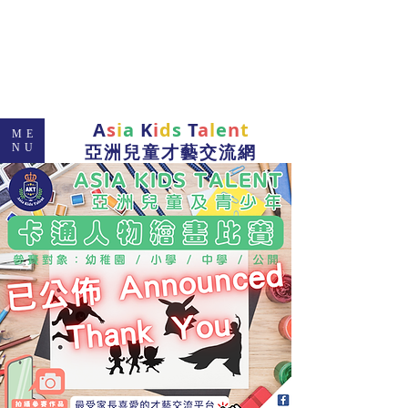
A
s
i
a
K
i
d
s
T
a
l
e
n
t
ME
亞洲兒童才藝交流網
NU