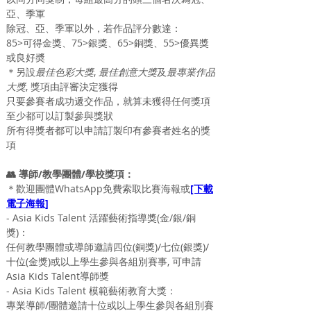
亞、季軍
除冠、亞、季軍以外，若作品評分數達：
85>可得金獎、75>銀獎、65>銅獎、55>優異獎
或良好奬
＊另設
最佳色彩大獎
, 
最佳創意大獎
及
最專業作品
大獎
, 獎項由評審決定獲得
只要參賽者成功遞交作品，就算未獲得任何獎項
至少都可以訂製參與獎狀
所有得獎者都可以申請訂製印有參賽者姓名的獎
項
👥 導師/教學團體/學校獎項：
＊歡迎團體WhatsApp免費索取比賽海報或
[下載
電子海報]
- Asia Kids Talent 活躍
藝術
指導獎(金/銀/銅
獎)：
任何教學團體或導師邀請四位(銅獎)/七位(銀獎)/
十位(金獎)或以上學生參與各組別賽事, 可申請
Asia Kids Talent導師獎
- Asia Kids Talent 模範
藝術
教育大獎：
專業導師/團體邀請十位或以上學生參與各組別賽