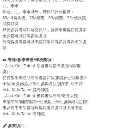
亞、季軍
除冠、亞、季軍以外，若作品評分數達：
85>可得金獎、75>銀獎、65>銅獎、55>優異獎
或良好奬
只要參賽者成功遞交作品，就算未獲得任何獎項
至少都可以訂製參與獎狀
所有得獎者都可以申請訂製印有參賽者姓名的獎
項
👥 
導師/教學團體/學校獎項：
- Asia Kids Talent 活躍書法指導獎(金/銀/銅
獎)：
任何教學團體或導師邀請四位(銅獎)/七位(銀獎)/
十位(金獎)或以上學生參與各組別賽事, 可申請
Asia Kids Talent獎導師獎
- Asia Kids Talent 模範書法導師/教育大獎：
專業導師/團體邀請十位或以上學生參與各組別賽
事及過半學生都能夠得到優異獎或以上可申請
Asia Kids Talent導師獎
🖋 參賽項目：