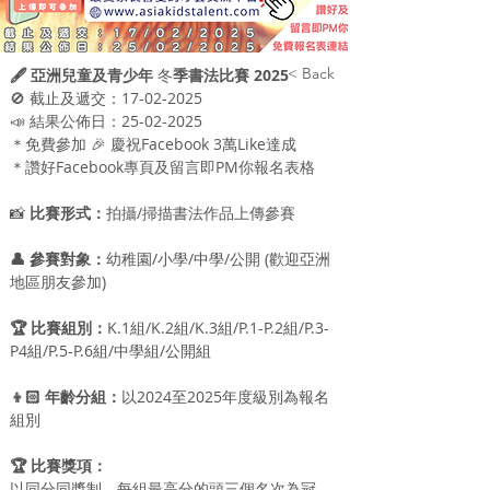
< Back
🖋 亞洲兒童及青少年 
冬
季書法比賽 2025
🚫 截止及遞交：17-02-2025
📣 結果公佈日：25-02-2025
＊免費參加 🎉 慶祝Facebook 3萬Like達成
＊讚好Facebook專頁及留言即PM你報名表​格
📸 
比賽形式：
拍攝/掃描書法作品上傳參賽
👤 參賽對象：
幼稚園/小學/中學/公開 (歡迎亞洲
地區朋友參加)
🏆 比賽組別：
K.1組/K.2組/K.3組/P.1-P.2組/P.3-
P4組/P.5-P.6組/中學組/公開組
👦🏻 年齡分組：
以2024至2025年度級別為報名
組別
🏆 比賽獎項：
以同分同獎制，每組最高分的頭三個名次為冠、