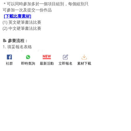
＊可以同時參加多於一個項目組別，每個組別只
可參加一次及提交一份作品
[下載比賽素材]
(1) 英文硬筆書法比賽
(2) 中文硬筆書法比賽
📝 參賽流程：
1. 填妥報名表格
2. 根據參賽項目的步驟進行
- 硬筆書法比賽：下載及列印相應年齡組別的素
社群
即時查詢
最新活動
立即報名
素材下載
材在A4紙上書寫 (鉛/原子筆皆可)
- 毛筆書法比賽：下載及列印相應年齡組別的素
材任何紙張上用毛筆書寫
3. 在截止及遞交日期前，上傳作品到WhatsApp
4. 等待賽果公佈！
💰 參賽費用：
＊免費參加 ～慶祝Facebook 3萬Like達成
＊讚好Facebook專頁及留言即PM你報名表​格
書法評分準則：