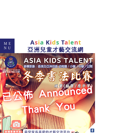
A
s
i
a
K
i
d
s
T
a
l
e
n
t
ME
亞洲兒童才藝交流網
NU