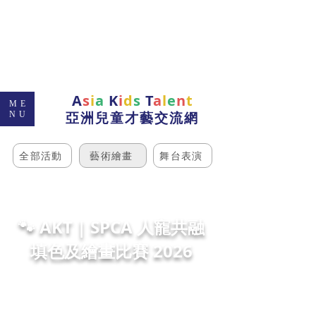
A
s
i
a
K
i
d
s
T
a
l
e
n
t
ME
亞洲兒童才藝交流網
NU
全部活動
藝術繪畫
舞台表演
🐾 AKT | SPCA 人寵共融
填色及繪畫比賽 2026
Asia Kids Talent x SPCA 香港愛護動物協會
攜手舉辦「人寵共融填色及繪畫比賽」。這不僅是一場
才藝競賽，更是一次動保生命教育。我們期望孩子透過