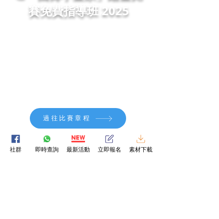
賽免費指導班 2025
感謝 中國人壽（海外） 的鼎力支持，於紅磡中國人壽
中心特別舉辦「國壽小畫家」免費美育指導班。在坐擁
維多利亞港海景的優質環境中，由專業美術導師現場指
導，帶領孩子一站式完成創作、即場上傳與報名參賽。
過往比賽章程
查看活動相簿
社群
即時查詢
最新活動
立即報名
素材下載