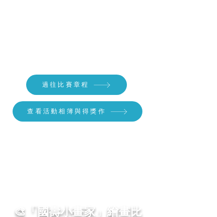
Asia Kids Talent x 香港海洋公園保育基金
榮獲 香港海洋公園保育基金 支持，在 30 週年之際共
同推動海洋生態保育繪畫比賽。每一幅作品都飽含著
孩子們對藍色大海與大自然的純真熱愛。本次展覽不
僅為孩子打造了一個綻放才華的舞台，更是一場深具
教育意義的藝術交流，特別感謝各位家長與導師帶領
孩子用創意為地球發聲。
過往比賽章程
查看活動相簿與得獎作
🎨「國壽小畫家」繪畫比